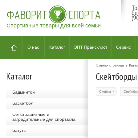
То
бе
(9
Спортивные товары для всей семьи
О нас
Каталог
ОПТ Прайс-лист
Сервис
Главная страница
Катал
Каталог
Скейтборды
Бадминтон
Скейты
Снейкбо
Баскетбол
Сетки защитные и
заградительные для спортзала
Батуты